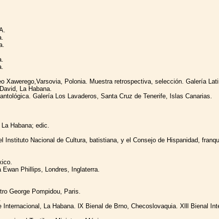
A.
a.
a.
a.
a.
o Xawerego,Varsovia, Polonia. Muestra retrospectiva, selección. Galería Lat
 David, La Habana.
ntológica. Galería Los Lavaderos, Santa Cruz de Tenerife, Islas Canarias.
 La Habana; edic.
Instituto Nacional de Cultura, batistiana, y el Consejo de Hispanidad, franqu
xico.
Ewan Phillips, Londres, Inglaterra.
ntro George Pompidou, Paris.
.
 Internacional, La Habana. lX Bienal de Brno, Checoslovaquia. Xlll Bienal Int