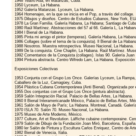
1948 Teatro Ada, en Matanzas, Cuba.
1950 Lyceum, La Habana.
1952 Galería Matanzas. Lyceum, La Habana.
1964 Homenajes, en la que se inicia en el Pop, a través del collage.
1975 Dibujos y diseños. Centro de Estudios Cubanos, New York, EU
1978 La Gran Familia. Galería Habana, La Habana; Santiago de Cub
1980 Raúl Martínez. Abstracciones del 57 al 66. Galería L, La Haban
1984 l Bienal de La Habana.
1985 Pinta mi amigo el pintor (temperas). Galería Habana, La Haban
1986 Collages (sobre el tema de la conquista). ll Bienal de La Haban
1988 Nosotros. Muestra retrospectiva. Museo Nacional, La Habana.
1989 De la conquista. Cine Chaplin, La Habana. Raúl Martínez. Muse
1992 Comentarios de la Conquista (collages). Islas 90. Galería Juan
1994 Pintura abstracta. Centro Wifredo Lam, La Habana. Exposición a
Exposiciones Colectivas
1953 Conjunta con el Grupo Los Once. Galerías Lyceum, La Rampa,
Caballero de la Luz, Camagüey, Cuba.
1954 Plástica Cubana Contemporánea (Anti Bienal). Organizada por el 
1955 Dos conjuntas con el Grupo Los Once (pintura abstracta).
1959 Salón Integración Racial. Palacio de Bellas Artes, La Habana.
1960 ll Bienal Interamericanade México, Palacio de Bellas Artes, Mé
1961 Salón de Mayo de París; La Habana. Montreal, Canadá. Galería 
1970 ISLA 70. Salón 70. Museo Nacional, La Habana.
1975 Museo de Arte Moderno, México.
1977 Culture, Art et Revolution. Láffiche cubaine contemporaine. Ce
1979 Salón de Dibujo de la Fundación Joan Miró, Barcelona, España
1980 ler Salón de Pintura y Escultura Carlos Enriquez, Centro de Arte
1982 Bienal de Venecia, Italia.