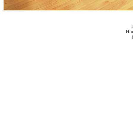
T
Hum