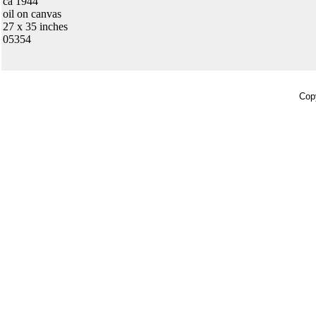
ca 1944
oil on canvas
27 x 35 inches
05354
Copy