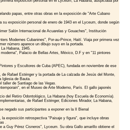
u primera exposición personal en el Lyceum, La Habana, auspiciada por
lando papas, entre otras obras en la exposición de "Arte Cubano
para su exposición personal de enero de 1943 en el Lyceum, donde según
imer Salón Internacional de Acuarelas y Gouaches", Institución
ters Modernes Cubanines", Por-au-Prince, Haití. Viaja por primera vez
rimer número aparece un dibujo suyo en la portada.
" La Habana, 1945.
moderna", Palacio de Bellas Artes, México, D.F y en "11 pintores
e Pintores y Escultores de Cuba (APEC), fundada en noviembre de ese
, de Rafael Esténger y la portada de La calzada de Jesús del Monte,
a Iglesia de Bauta.
 taller de Santiago de las Vegas.
ntemporain", en el Museo de Arte Moderno, París. El gallo japonés
icio del Retiro Odontológico, La Habana (hoy Escuela de Economía).
complementarias, de Rafael Esténger, Ediciones Mirador, La Habana,
e negado sus participantes a exponer en la II Bienal
a exposición retrospectiva "Paisaje y figura", que incluye obras
as .
je a Guy Pérez Cisneros", Lyceum. Su obra Gallo amarillo obtiene el