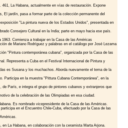
 no. 461, La Habana, actualmente en vías de restauración. Expone
 El jardín, pasa a formar parte de la colección permanente del
 exposición "La pintura nueva de los Estados Unidos", presentada en
rado Consejero Cultural en la India; parte en mayo hacia ese país.
a 1963. Comienza a trabajar en la Casa de las Américas
ición de Mariano Rodríguez y palabras en el catálogo por José Lezama
sición "Pintura contemporánea cubana", organizada por la Casa de las
al. Representa a Cuba en el Festival Internacional de Pintura y
ibidas es Susana y los muchachos. Aborda nuevamente el tema de la
iro. Participa en la muestra "Pittura Cubana Contemporánea", en la
 de París, e integra el grupo de pintores cubanos y extranjeros que
otivo de la celebración de las Olimpiadas en esa ciudad.
a Habana. Es nombrado vicepresidente de la Casa de las Américas.
participa en el Encuentro Chile-Cuba, efectuado por la Casa de las
s Américas.
n, en La Habana, en colaboración con la ceramista Marta Arjona.