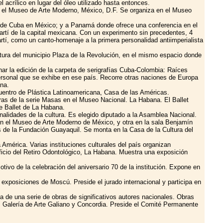
 acrílico en lugar del óleo utilizado hasta entonces.
en el Museo de Arte Moderno, México, D.F. Se organiza en el Museo
ada de Cuba en México; y a Panamá donde ofrece una conferencia en el
Martí de la capital mexicana. Con un experimento sin precedentes, 4
artí, como un canto-homenaje a la primera personalidad antiimperialista
ltura del municipio Plaza de la Revolución, en el mismo espacio donde
ar la edición de la carpeta de serigrafías Cuba-Colombia: Raíces
ersonal que se exhibe en ese país. Recorre otras naciones de Europa
na.
ncuentro de Plástica Latinoamericana, Casa de las Américas.
bras de la serie Masas en el Museo Nacional. La Habana. El Ballet
de Ballet de La Habana.
alidades de la cultura. Es elegido diputado a la Asamblea Nacional.
 en el Museo de Arte Moderno de México, y otra en la sala Benjamín
s de la Fundación Guayaquil. Se monta en la Casa de la Cultura del
América. Varias instituciones culturales del país organizan
ficio del Retiro Odontológico, La Habana. Muestra una exposición
vo de la celebración del aniversario 70 de la institución. Expone en
exposiciones de Moscú. Preside el jurado internacional y participa en
a de una serie de obras de significativos autores nacionales. Obras
", Galería de Arte Galiano y Concordia. Preside el Comité Permanente