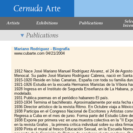
Mariano Rodriguez - Biografía
www.cubarte.com 04/21/2004
1912 Nace José Mariano Manuel Rodríguez Alvarez, el 24 de Agosto 
Menocal. Su padre José Mariano Rodríguez Cabrera, nació en Santa 
1915-1920 Reside en Islas Canarias, España con toda su familia dur
1921-1926 Estudia en la escuela Hermanos Maristas de la Víbora has
1928 Ingresa en el Instituto de Segunda Enseñanza de La Habana, para
modelado.
1931 Publica poemas en el periódico habanero El país.
1933-1934 Termina el bachillerato. Aproximadamente por esta fecha 
1936 Director artístico de la revista Ritmo. En Octubre viaja a Méxic
1938 Participa en el Congreso Nacional de Escritores y Artistas conv
Regresa a Cuba en el mes de junio. Forma parte del Estudio Libre de 
1938 Expone por primera vez en una muestra colectiva en la "II Expos
en la revista Grafos , la primera crítica individual sobre su obra fir
1939 Pinta el mural al fresco Educación Sexual, en la Escuela Norma