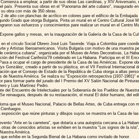
Comienza a emplear, a partir de sus obras Las carolinas, y XIV Aniversario, el
quel país. Presenta sus obras en el "Panorama del arte cubano", inaugurado 
e su obra con más de 350 obras.
r 2 de alto con planchas de acrílico en colores pare el edificio de la Embaj
egundo Grado que otorga Bulgaria. Pinta un mural en el Centro Cultural José 
ntegraron sus esfuerzos y conocimientos pare realizar un mural en el Centro M
Expone gallos y mesas, en la inauguración de la Galería de la Casa de la Cu
en el círculo Social Obrero José Luis Tasende. Viaja a Colombia pare coordin
rte y Artistas Iberoamericanos. Visita Bulgaria con motivo de una muestra p
de cerámica cubana", organizada por el Museo de Artes Decorativas, La Haba
ación del Festival Carifesta'79 celebrado en La Habana. Participa en el III E
o. Pasa a ocupar el cargo de presidente de la Casa de las Américas. Expone o
s González, creado a partir de su plástica, en el VII Festival Internacional 
ción que el Consejo de Estado de la República de Cuba otorga a altas person
os de Nuestra América. Se realiza su "Exposición retrospectiva (1937-1981)"
r para formar parte del jurado del I Premio del XV Salón Nacional de Pintura
rero y Luis Martínez Pedro.
te del Encuentro de Intelectuales por la Soberanía de los Pueblos de Nuestra 
Se reinaugura, después de su restauración, el mural El dolor humano, del edi
oma que el Museo Nacional, Palacio de Bellas Artes, de Cuba entrega con moti
 Cienfuegos.
a exposición que reúne pinturas y dibujos suyos se muestra en la Casa de las 
evento "Arte en la carretera", que dotaría a una autopista cercana a La Haban
 otras de conocidos artistas se exhiben en la muestra "Los signos de la isla
 Nuestra América.
a, que exhibe en la Segunda Bienal de La Habana como invitado de honor.