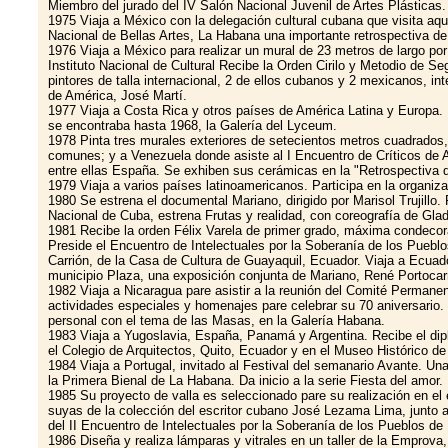
Miembro del jurado del IV Salón Nacional Juvenil de Artes Plásticas. 
1975 Viaja a México con la delegación cultural cubana que visita a
Nacional de Bellas Artes, La Habana una importante retrospectiva d
1976 Viaja a México para realizar un mural de 23 metros de largo po
Instituto Nacional de Cultural Recibe la Orden Cirilo y Metodio de S
pintores de talla internacional, 2 de ellos cubanos y 2 mexicanos, i
de América, José Martí.
1977 Viaja a Costa Rica y otros países de América Latina y Europa. 
se encontraba hasta 1968, la Galería del Lyceum.
1978 Pinta tres murales exteriores de setecientos metros cuadrados, 
comunes; y a Venezuela donde asiste al I Encuentro de Críticos de A
entre ellas España. Se exhiben sus cerámicas en la "Retrospectiva 
1979 Viaja a varios países latinoamericanos. Participa en la organiz
1980 Se estrena el documental Mariano, dirigido por Marisol Trujill
Nacional de Cuba, estrena Frutas y realidad, con coreografía de Glady
1981 Recibe la orden Félix Varela de primer grado, máxima condecora
Preside el Encuentro de Intelectuales por la Soberanía de los Puebl
Carrión, de la Casa de Cultura de Guayaquil, Ecuador. Viaja a Ecuado
municipio Plaza, una exposición conjunta de Mariano, René Portocar
1982 Viaja a Nicaragua pare asistir a la reunión del Comité Permanen
actividades especiales y homenajes pare celebrar su 70 aniversario. 
personal con el tema de las Masas, en la Galería Habana.
1983 Viaja a Yugoslavia, España, Panamá y Argentina. Recibe el dipl
el Colegio de Arquitectos, Quito, Ecuador y en el Museo Histórico de
1984 Viaja a Portugal, invitado al Festival del semanario Avante. Un
la Primera Bienal de La Habana. Da inicio a la serie Fiesta del amor.
1985 Su proyecto de valla es seleccionado pare su realización en el 
suyas de la colección del escritor cubano José Lezama Lima, junto a
del II Encuentro de Intelectuales por la Soberanía de los Pueblos de
1986 Diseña y realiza lámparas y vitrales en un taller de la Emprov