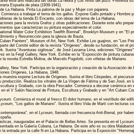
rante este año realizará las obras La hebra y Los niños del pozo. Presenta s
teraria Espuela de plata (1939-1941).
de La Habana. Pinta La paloma de la paz y Mujer con pajarera.
omienza a trabajar el tema de los gallos. Expone Gallo pintado y Hombre pe
drieras de la tienda El Encanto, con obras del tema de La Habana.
raciones para la revista Grafos y otras publicaciones. Durante este año pre
ementos que caracterizan su pintura especialmente el color.
ational Water Color Exhibition Twelfth Biennal", Brooklyn Museum y en "El pr
miento y Resurrección para la iglesia de Bauta.
Cuban Painters", Museum of Art, New York. Exhibe Los guajiros, en "Les Pein
parte del Comité editor de la revista "Orígenes", desde su fundación, en el p
rk. Ilustra "Aventuras sigilosas", de José Lezama Lima, ediciones "Orígenes
 en la Feigl Gallery, New York. Exhibe en la "Exposición de pintura cubana 
 la novela Estrella Molina, de Marcelo Pogolotti, con viñetas de Mariano.
llery, New York. Participa en la organización y creación de la Asociación d
iciones Orígenes, La Habana, 1948.
muestra expone Lectura de Orígenes. Ilustra el libro Céspedes, el precursor
 producción. Realiza los vitrales de La Virgen de Fátima y de San José, en l
Escultura y Grabado, con la obra Pescador. Comienza a decorar cerámica en el
pa en el V Salón Nacional de Pintura, Escultura y Grabado y en "Art Cubain Co
ceum. Comienza el mural al fresco El dolor humano, en el vestíbulo del edif
yceum, "Los gallos de Mariano". Ilustra el libro Vida de Martí con lecturas 
contemporánea", en el Lyceum, llamada con frecuencia Anti-Bienal, por habers
España.
icas, inauguradas en el Palacio de Bellas Artes. Se presenta en el Lyceum, l
sentada en la Galería Cubana, La Habana. De este año es su obra Malabarist
n la entrada por la calle N en La Habana. Participa en la Exposición "Homena