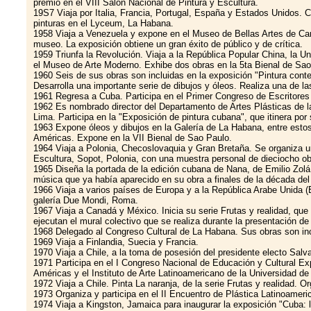
premio en el VIII Salón Nacional de Pintura y Escultura.
19S7 Viaja por Italia, Francia, Portugal, España y Estados Unidos. C
pinturas en el Lyceum, La Habana.
1958 Viaja a Venezuela y expone en el Museo de Bellas Artes de Cara
museo. La exposición obtiene un gran éxito de público y de crítica.
1959 Triunfa la Revolución. Viaja a la República Popular China, la 
el Museo de Arte Moderno. Exhibe dos obras en la 5ta Bienal de Sao 
1960 Seis de sus obras son incluidas en la exposición "Pintura con
Desarrolla una importante serie de dibujos y óleos. Realiza una de l
1961 Regresa a Cuba. Participa en el Primer Congreso de Escritores
1962 Es nombrado director del Departamento de Artes Plásticas de l
Lima. Participa en la "Exposición de pintura cubana", que itinera por 
1963 Expone óleos y dibujos en la Galería de La Habana, entre estos
Américas. Expone en la VII Bienal de Sao Paulo.
1964 Viaja a Polonia, Checoslovaquia y Gran Bretaña. Se organiza una
Escultura, Sopot, Polonia, con una muestra personal de dieciocho ob
1965 Diseña la portada de la edición cubana de Nana, de Emilio Zol
música que ya había aparecido en su obra a finales de la década del
1966 Viaja a varios países de Europa y a la República Arabe Unida (E
galería Due Mondi, Roma.
1967 Viaja a Canadá y México. Inicia su serie Frutas y realidad, que
ejecutan el mural colectivo que se realiza durante la presentación d
1968 Delegado al Congreso Cultural de La Habana. Sus obras son inc
1969 Viaja a Finlandia, Suecia y Francia.
1970 Viaja a Chile, a la toma de posesión del presidente electo Sal
1971 Participa en el I Congreso Nacional de Educación y Cultural Exp
Américas y el Instituto de Arte Latinoamericano de la Universidad de 
1972 Viaja a Chile. Pinta La naranja, de la serie Frutas y realidad. 
1973 Organiza y participa en el II Encuentro de Plástica Latinoameri
1974 Viaja a Kingston, Jamaica para inaugurar la exposición "Cuba: 