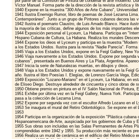
por parte de la Comisión de Pintura de condenar el arte moderno. Du
Víctor Manuel. Forma parte de la dirección de la revista artística y li
1940 Expone en la muestra "300 Años de Arte Cubano", Universidad 
1941 Ilustra Enemigo Rumor, libro de poemas de José Lezama Lima. C
Contemporáneo". Junto a un grupo de Pintores cubanos decora las vi
1942 Ilustra el poemario Claustro, de Luis Amado Blanco. Hace ilust
la mayoría de las críticas, define algunos de los más importantes el
1944 Exposición personal el Lyceum, La Habana. Participa en "Intern
Hispano Cubana de Cultura, La Habana. Realiza los murales Descendi
1944 Expone los óleos el Lyceum y participa en la muestra "Modern 
a los Estados Unidos. Ilustra para la revista "Nadie Parecía". Forma 
1945 Viaja a los Estados Unidos, expone en la Feigl Gallery, New Yo
1946 Viaja nuevamente a los Estados Unidos. Expone por segunda vez
cubanos", presentada en Buenos Aires y La Plata, Argentina. Aparece
1947 Inicia la serie de Naturalezas muertas, en dibujos y óleos.
1948 Viaja a los Estados Unidos y expone nuevamente en la Feigl Ga
año. Ilustra el libro Poesías I. Elegías, de Lorenzo García Vega, Ed
1949 Exposición "Lozano-Mariano" en el Lyceum, La Habana; en esta 
de Eliseo Diego. Destruye alrededor de cincuenta y cinco obras de su
1950 Obtiene premio en pintura en el IV Salón Nacional de Pintura, 
1951 Exhibe por última vez en la Feigl Gallery, Nueva York. Partici
pasa a la colección de Lezama Lima.
1952 Expone por segunda vez con el escultor Alfredo Lozano en el Ly
1953 Se inaugura el mural del Retiro Odontológico. Se expone en el L
1953
1954 Participa en la organización de la exposición "Plástica cubana 
Hispanoamericana de Arte, auspiciada por los gobiernos de Cuba y 
1955 Sus obras son incluidas en las Salas Permanentes de Artes Plást
comprendidas entre 1942 y 1955. Su producción más reciente es pre
1956 Realiza un mural de cerámica en el edificio del Retiro Médico e