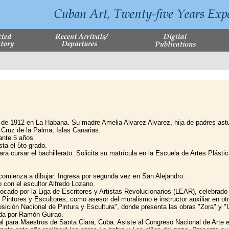
de 1912 en La Habana. Su madre Amelia Alvarez Alvarez, hija de padres astu
Cruz de la Palma, Islas Canarias.
ante 5 años
ta el 5to grado.
 cursar el bachillerato. Solicita su matrícula en la Escuela de Artes Plástic
comienza a dibujar. Ingresa por segunda vez en San Alejandro.
o con el escultor Alfredo Lozano.
ocado por la Liga de Escritores y Artistas Revolucionarios (LEAR), celebrado 
Pintores y Escultores, como asesor del muralismo e instructor auxiliar en ot
ición Nacional de Pintura y Escultura", donde presenta las obras "Zora" y "U
mada por Ramón Guirao.
l para Maestros de Santa Clara, Cuba. Asiste al Congreso Nacional de Arte e