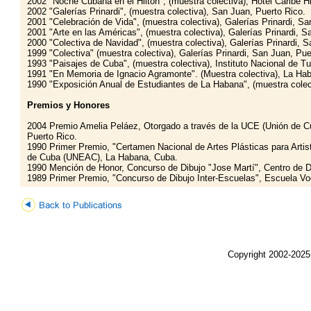
2002 "Noche Cubana en el Hilton", (muestra colectiva), Hotel Caribe H
2002 "Galerías Prinardi", (muestra colectiva), San Juan, Puerto Rico.
2001 "Celebración de Vida", (muestra colectiva), Galerías Prinardi, Sa
2001 "Arte en las Américas", (muestra colectiva), Galerías Prinardi, S
2000 "Colectiva de Navidad", (muestra colectiva), Galerías Prinardi, S
1999 "Colectiva" (muestra colectiva), Galerías Prinardi, San Juan, Pue
1993 "Paisajes de Cuba", (muestra colectiva), Instituto Nacional de T
1991 "En Memoria de Ignacio Agramonte". (Muestra colectiva), La Ha
1990 "Exposición Anual de Estudiantes de La Habana", (muestra colec
Premios y Honores
2004 Premio Amelia Peláez, Otorgado a través de la UCE (Unión de Cub
Puerto Rico.
1990 Primer Premio, "Certamen Nacional de Artes Plásticas para Artist
de Cuba (UNEAC), La Habana, Cuba.
1990 Mención de Honor, Concurso de Dibujo "Jose Martí", Centro de D
1989 Primer Premio, "Concurso de Dibujo Inter-Escuelas", Escuela Vo
Copyright 2002-2025,